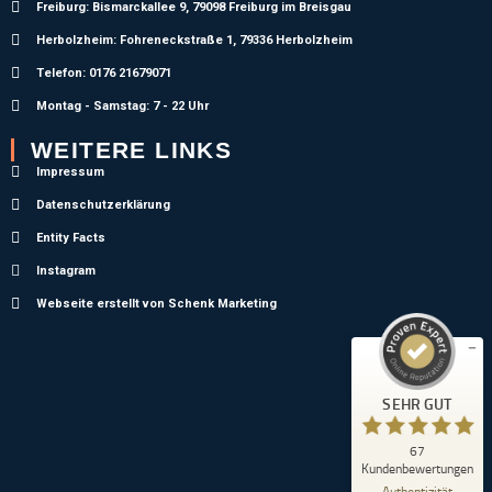
Freiburg: Bismarckallee 9, 79098 Freiburg im Breisgau
Herbolzheim: Fohreneckstraße 1, 79336 Herbolzheim
Telefon: 0176 21679071
Montag - Samstag: 7 - 22 Uhr
WEITERE LINKS
Impressum
Kundenbewertungen und Erfahrungen zu
Datenschutzerklärung
Schneider Schädlingsmanagement
Entity Facts
SEHR GUT
%
100
Instagram
Empfehlungen auf
Webseite erstellt von Schenk Marketing
ProvenExpert.com
5,00
/
5,00
13
54
Bewertungen auf
1
Bewertungen von
SEHR GUT
ProvenExpert.com
anderen Quelle
67
Blick aufs ProvenExpert-Profil werfen
Kundenbewertungen
05.08.2026
Authentizität